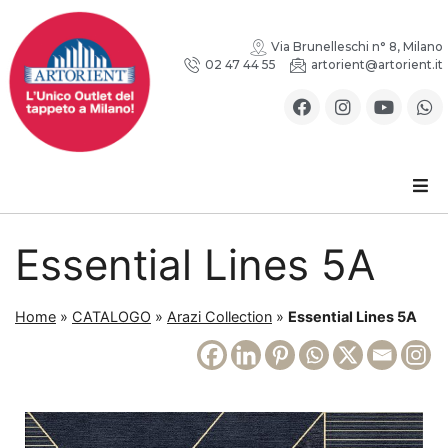
Via Brunelleschi n° 8, Milano
02 47 44 55
artorient@artorient.it
Essential Lines 5A
Home
»
CATALOGO
»
Arazi Collection
»
Essential Lines 5A