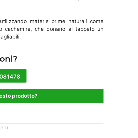
utilizzando materie prime naturali c
ome
imo cachemire, che donano al tappeto un
gliabili.
oni?
1081478
esto prodotto?
erni