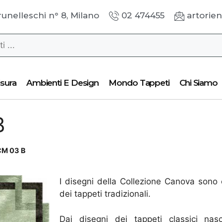
runelleschi n° 8, Milano
02 474455
artorien
sura
Ambienti E Design
Mondo Tappeti
Chi Siamo
B
CM 03 B
I disegni della Collezione Canova sono ca
dei tappeti tradizionali.
Dai disegni dei tappeti classici nas