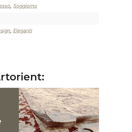
resso
,
Soggiorno
esign
,
Eleganti
rtorient:
e