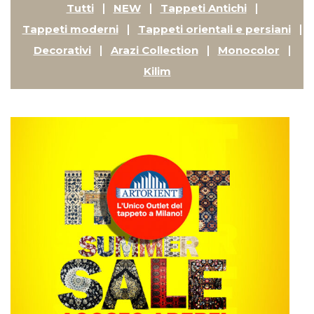
Tutti
NEW
Tappeti Antichi
Tappeti moderni
Tappeti orientali e persiani
Decorativi
Arazi Collection
Monocolor
Kilim