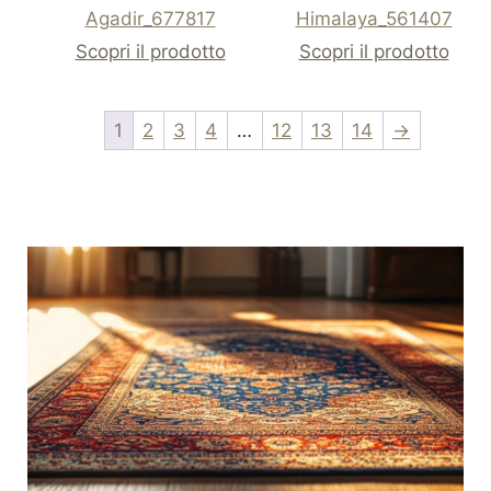
Agadir_677817
Himalaya_561407
Scopri il prodotto
Scopri il prodotto
1
2
3
4
…
12
13
14
→