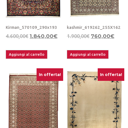
Kirman_570109_290x193
kashmir_619262_255X162
4.600,00
€
1.840,00
€
1.900,00
€
760,00
€
Aggiungi al carrello
Aggiungi al carrello
In offerta!
In offerta!