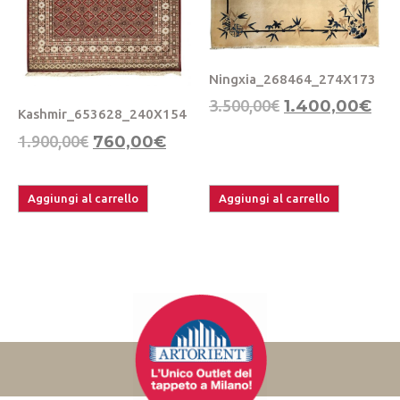
Ningxia_268464_274X173
3.500,00
€
1.400,00
€
Kashmir_653628_240X154
1.900,00
€
760,00
€
Aggiungi al carrello
Aggiungi al carrello