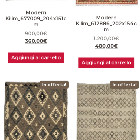
Modern
Modern
Kilim_677009_204x151c
Kilim_612886_202x154c
m
m
900,00
€
1.200,00
€
360,00
€
480,00
€
Aggiungi al carrello
Aggiungi al carrello
In offerta!
In offerta!