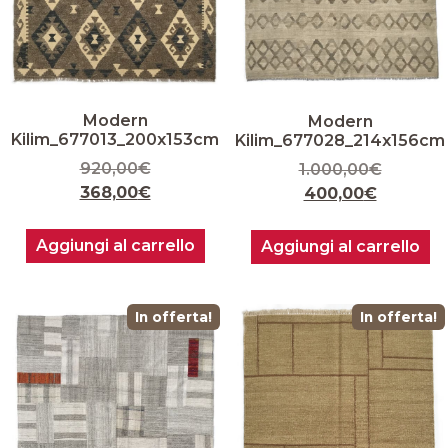
Modern
Modern
Kilim_677013_200x153cm
Kilim_677028_214x156cm
920,00
€
1.000,00
€
368,00
€
400,00
€
Aggiungi al carrello
Aggiungi al carrello
In offerta!
In offerta!