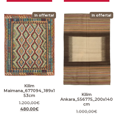
In offerta!
In offerta!
Kilim
Maimana_677094_189x1
Kilim
53cm
Ankara_556775_200x140
1.200,00
€
cm
480,00
€
1.000,00
€