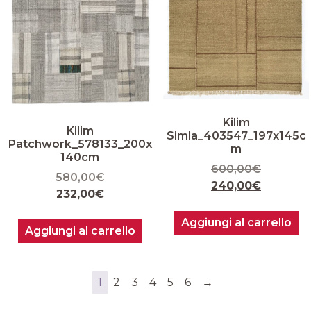
Kilim
Kilim
Simla_403547_197x145c
Patchwork_578133_200x
m
140cm
600,00
€
580,00
€
240,00
€
232,00
€
Aggiungi al carrello
Aggiungi al carrello
1
2
3
4
5
6
→