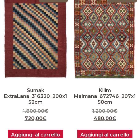
Kilim
Sumak
Maimana_672746_207x1
ExtraLana_316320_200x1
50cm
52cm
1.200,00
€
1.800,00
€
480,00
€
720,00
€
Aggiungi al carrello
Aggiungi al carrello