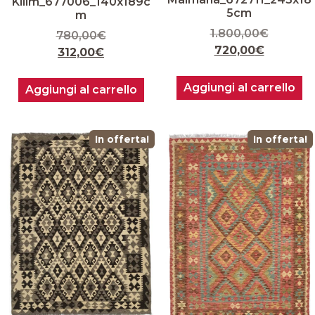
Kilim_677006_140x189c
5cm
m
1.800,00
€
780,00
€
720,00
€
312,00
€
Aggiungi al carrello
Aggiungi al carrello
In offerta!
In offerta!