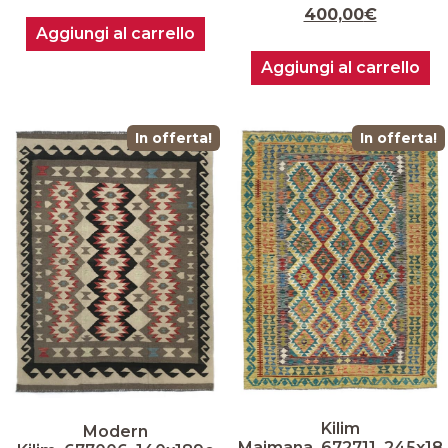
400,00
€
Aggiungi al carrello
Aggiungi al carrello
In offerta!
In offerta!
Kilim
Modern
Maimana_672711_245x18