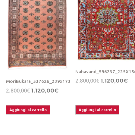
Nahavand_596237_225X15
2.800,00
€
1.120,00
€
MoriBukara_537626_239x173
2.800,00
€
1.120,00
€
Aggiungi al carrello
Aggiungi al carrello