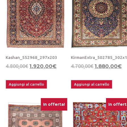
Kashan_552968_297x203
KirmanExtra_502785_302x
4.800,00
€
1.920,00
€
4.700,00
€
1.880,00
€
Aggiungi al carrello
Aggiungi al carrello
In offerta!
In offert