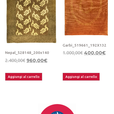
Garbi_519661_192X132
1.000,00
€
400,00
€
Nepal_528148_200x140
2.400,00
€
960,00
€
Aggiungi al carrello
Aggiungi al carrello