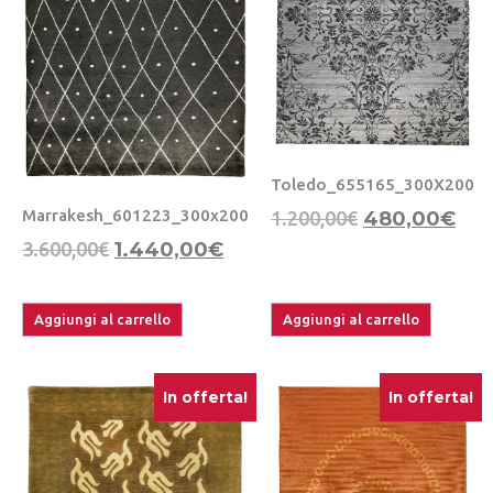
Toledo_655165_300X200
Marrakesh_601223_300x200
1.200,00
€
480,00
€
3.600,00
€
1.440,00
€
Aggiungi al carrello
Aggiungi al carrello
In offerta!
In offerta!