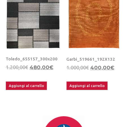
Toledo_655157_300x200
Garbi_519661_192X132
1.200,00
€
480,00
€
1.000,00
€
400,00
€
Aggiungi al carrello
Aggiungi al carrello