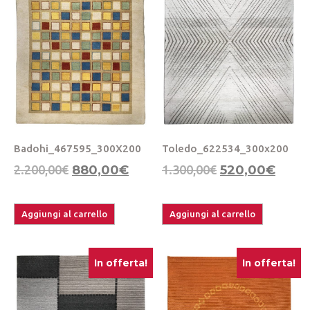
Badohi_467595_300X200
Toledo_622534_300x200
2.200,00
€
880,00
€
1.300,00
€
520,00
€
Aggiungi al carrello
Aggiungi al carrello
In offerta!
In offerta!