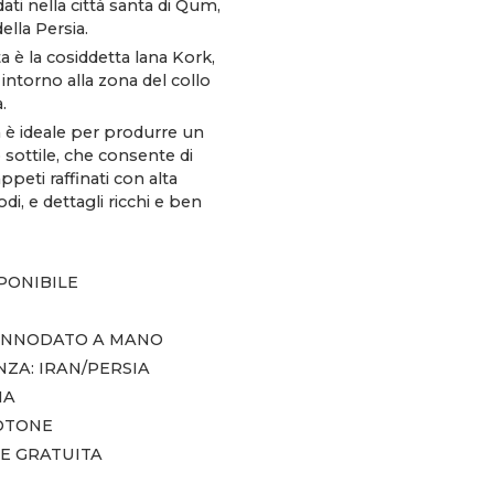
ti nella città santa di Qum,
ella Persia.
a è la cosiddetta lana Kork,
 intorno alla zona del collo
.
 è ideale per produrre un
 sottile, che consente di
appeti raffinati con alta
odi, e dettagli ricchi e ben
SPONIBILE
 ANNODATO A MANO
ZA: IRAN/PERSIA
NA
COTONE
E GRATUITA