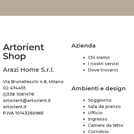
Artorient
Azienda
Shop
Chi siamo
I nostri servizi
Arazi Home S.r.l.
Dove trovarci
Via Brunelleschi n.8, Milano
Ambienti e design
02 474455
338 1081478
Soggiorno
artorient@artorient.it
Sala da pranzo
artorient.it
Ufficio
P.IVA 10143260965
Ingresso
Camera da letto
Corridoio