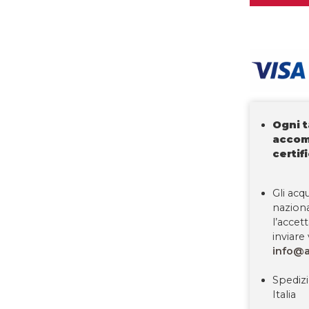
Ogni 
accom
certif
Gli acqu
nazion
l’accet
inviare 
info@a
Spedizi
Italia