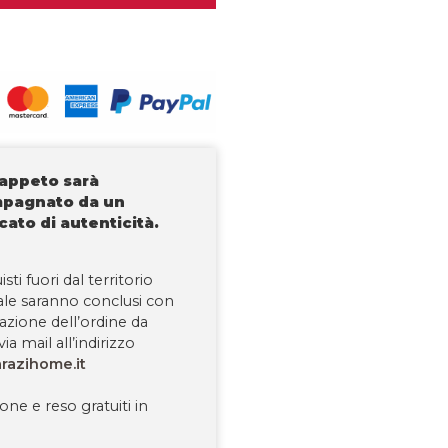
tappeto sarà
pagnato da un
icato di autenticità.
isti fuori dal territorio
ale saranno conclusi con
tazione dell’ordine da
via mail all’indirizzo
razihome.it
one e reso gratuiti in