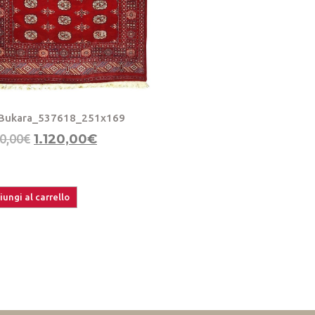
Bukara_537618_251x169
0,00
€
1.120,00
€
ungi al carrello