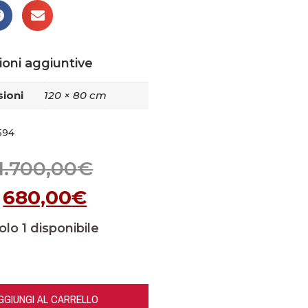
ioni aggiuntive
ioni
120 × 80 cm
594
1.700,00
€
680,00
€
olo 1 disponibile
GGIUNGI AL CARRELLO