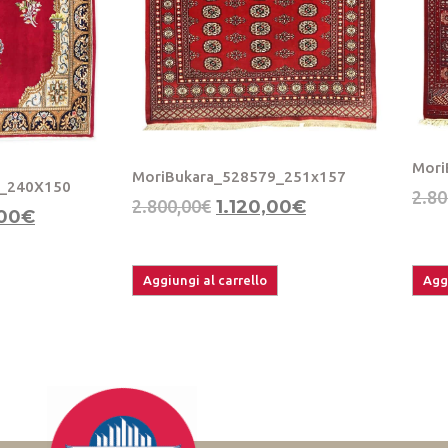
Mori
MoriBukara_528579_251x157
6_240X150
2.80
2.800,00
€
1.120,00
€
00
€
Aggiungi al carrello
Aggi