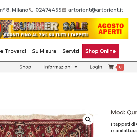
n° 8, Milano
02474455
artorient@artorient.it
e Trovarci
Su Misura
Servizi
Shop Online
Shop
Informazioni
Login
0
Mod: Qu
I tappeti 
manifattura