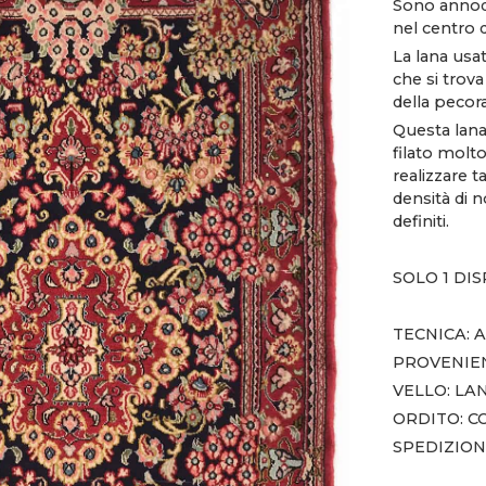
Sono annoda
nel centro d
La lana usat
che si trova
della pecora
Questa lana
filato molto
realizzare t
densità di n
definiti.
SOLO 1 DI
TECNICA:
PROVENIEN
VELLO: LA
ORDITO: 
SPEDIZION