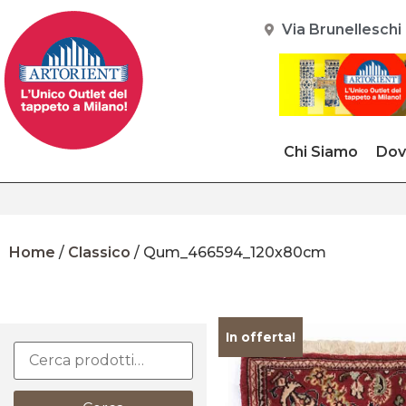
Via Brunelleschi 
Chi Siamo
Dov
Home
/
Classico
/ Qum_466594_120x80cm
In offerta!