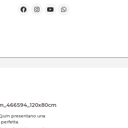
m_466594_120x80cm
di Qum presentano una
 perfetta.