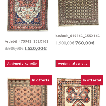
kashmir_619262_255X162
Ardebil_475942_262X162
1.900,00
€
760,00
€
3.800,00
€
1.520,00
€
Aggiungi al carrello
Aggiungi al carrello
In offerta!
In offerta!