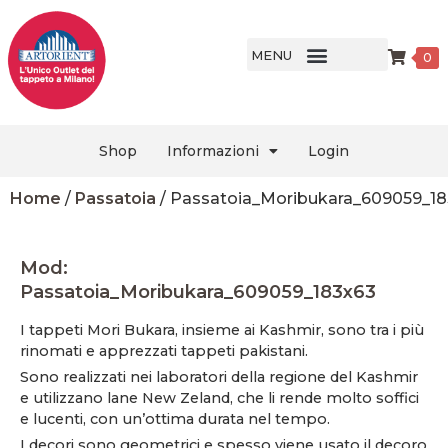
MENU
0
Shop
Informazioni
Login
Home
/
Passatoia
/ Passatoia_Moribukara_609059_1
Mod:
Passatoia_Moribukara_609059_183x63
I tappeti Mori Bukara, insieme ai Kashmir, sono tra i più
rinomati e apprezzati tappeti pakistani.
Sono realizzati nei laboratori della regione del Kashmir
e utilizzano lane New Zeland, che li rende molto soffici
e lucenti, con un’ottima durata nel tempo.
I decori sono geometrici e spesso viene usato il decoro