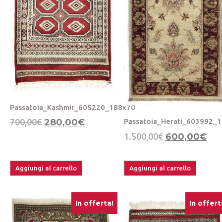
Passatoia_Kashmir_605220_188x70
700,00
€
280,00
€
Passatoia_Herati_603992_
1.500,00
€
600,00
€
Aggiungi al carrello
Aggiungi al carrello
In offerta!
In offert