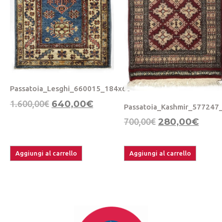
Passatoia_Lesghi_660015_184x60
1.600,00
€
640,00
€
Passatoia_Kashmir_577247
700,00
€
280,00
€
Aggiungi al carrello
Aggiungi al carrello