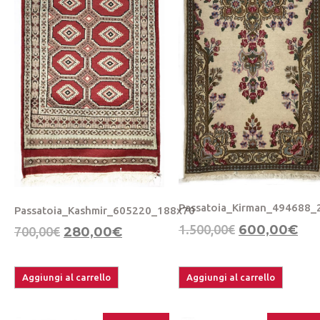
Passatoia_Kirman_494688_
Passatoia_Kashmir_605220_188x70
1.500,00
€
600,00
€
700,00
€
280,00
€
Aggiungi al carrello
Aggiungi al carrello