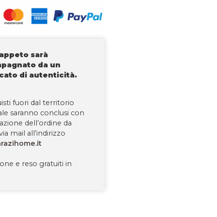
tappeto sarà
pagnato da un
icato di autenticità.
isti fuori dal territorio
ale saranno conclusi con
tazione dell’ordine da
via mail all’indirizzo
razihome.it
one e reso gratuiti in