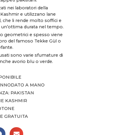
tappeti pakistani.
ati nei laboratori della
 Kashmir e utilizzano lane
 che li rende molto soffici e
n un’ottima durata nel tempo.
no geometrici e spesso viene
coro del famoso Tekke Gùl o
fante.
 usati sono varie sfumature di
nche avorio blu o verde.
SPONIBILE
 ANNODATO A MANO
ZA: PAKISTAN
NE KASHMIR
COTONE
E GRATUITA