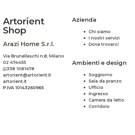
Artorient
Azienda
Shop
Chi siamo
I nostri servizi
Arazi Home S.r.l.
Dove trovarci
Via Brunelleschi n.8, Milano
Ambienti e design
02 474455
338 1081478
Soggiorno
artorient@artorient.it
Sala da pranzo
artorient.it
Ufficio
P.IVA 10143260965
Ingresso
Camera da letto
Corridoio