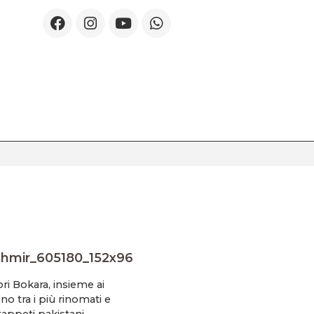
hmir_605180_152x96
ri Bokara, insieme ai
no tra i più rinomati e