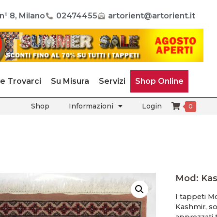
n° 8, Milano
02474455
artorient@artorient.it
e Trovarci
Su Misura
Servizi
Shop Online
Shop
Informazioni
Login
0
Mod: Kas
I tappeti Mo
Kashmir, so