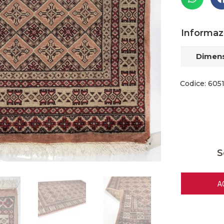
Informaz
Dimens
Codice: 605
S
A