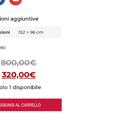
ioni aggiuntive
ioni
152 × 96 cm
180
800,00
€
320,00
€
olo 1 disponibile
GGIUNGI AL CARRELLO