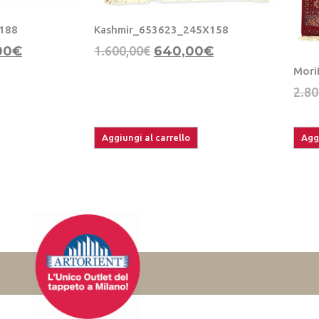
Kashmir_653623_245X158
x188
1.600,00
€
640,00
€
00
€
Mori
2.80
Aggiungi al carrello
Aggi