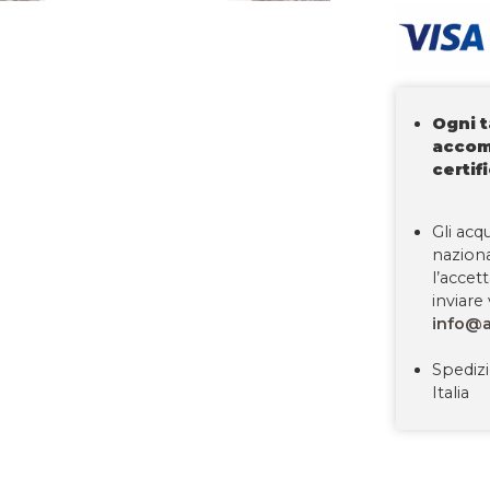
Ogni 
accom
certif
Gli acqu
nazion
l’accet
inviare 
info@a
Spedizi
Italia