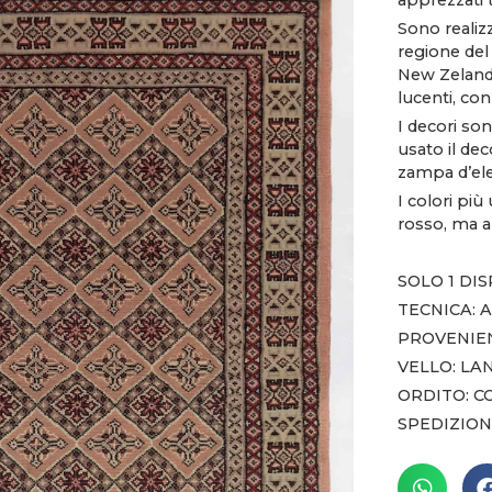
apprezzati 
Sono realizz
regione del
New Zeland,
lucenti, co
I decori so
usato il de
zampa d’ele
I colori più
rosso, ma a
SOLO 1 DI
TECNICA:
PROVENIEN
VELLO: LA
ORDITO: 
SPEDIZION