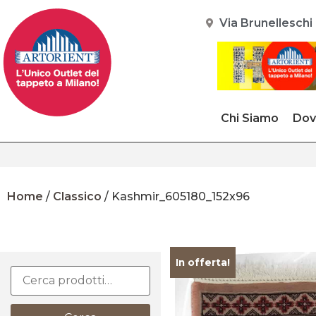
Via Brunelleschi 
Chi Siamo
Dov
Home
/
Classico
/ Kashmir_605180_152x96
In offerta!