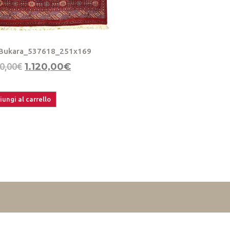
Bukara_537618_251x169
0,00
€
1.120,00
€
ungi al carrello