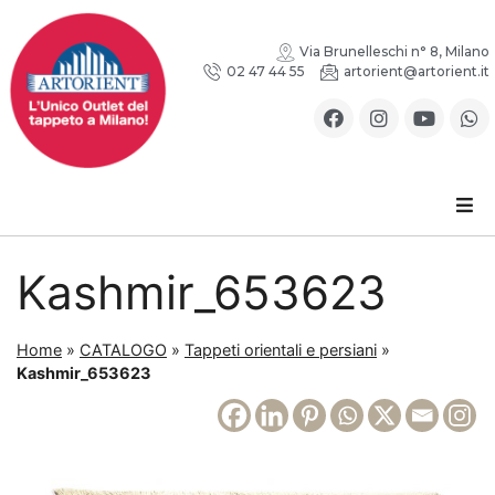
Via Brunelleschi n° 8, Milano
02 47 44 55
artorient@artorient.it
Kashmir_653623
Home
»
CATALOGO
»
Tappeti orientali e persiani
»
Kashmir_653623