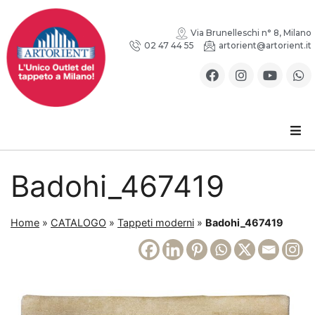
Via Brunelleschi n° 8, Milano
02 47 44 55
artorient@artorient.it
Badohi_467419
Home
»
CATALOGO
»
Tappeti moderni
»
Badohi_467419