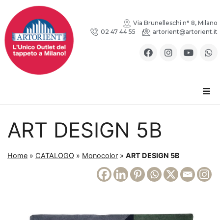
Via Brunelleschi n° 8, Milano
02 47 44 55
artorient@artorient.it
ART DESIGN 5B
Home
»
CATALOGO
»
Monocolor
»
ART DESIGN 5B