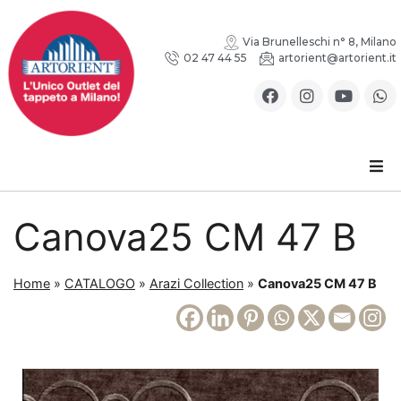
Via Brunelleschi n° 8, Milano
02 47 44 55
artorient@artorient.it
Canova25 CM 47 B
Home
»
CATALOGO
»
Arazi Collection
»
Canova25 CM 47 B