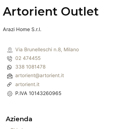
Artorient Outlet
Arazi Home S.r.l.
Via Brunelleschi n.8, Milano
02 474455
338 1081478
artorient@artorient.it
artorient.it
P.IVA 10143260965
Azienda