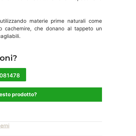
 utilizzando materie prime naturali come
imo cachemire, che donano al tappeto un
gliabili.
oni?
1081478
esto prodotto?
erni