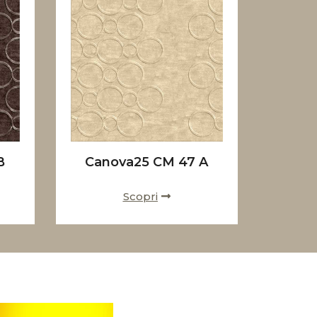
B
Canova25 CM 47 A
Scopri