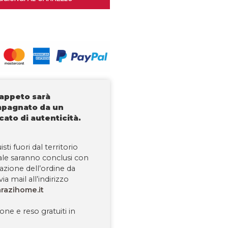
tappeto sarà
pagnato da un
icato di autenticità.
isti fuori dal territorio
ale saranno conclusi con
tazione dell’ordine da
via mail all’indirizzo
razihome.it
one e reso gratuiti in