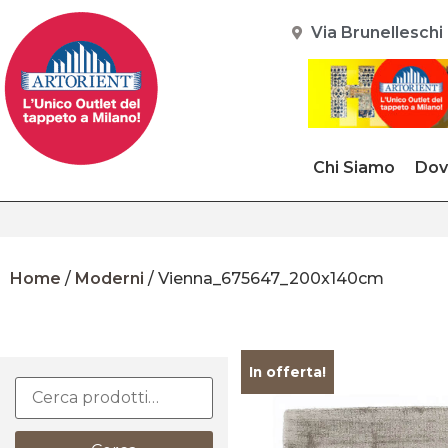
Via Brunelleschi 
Chi Siamo
Dov
Home
/
Moderni
/ Vienna_675647_200x140cm
In offerta!