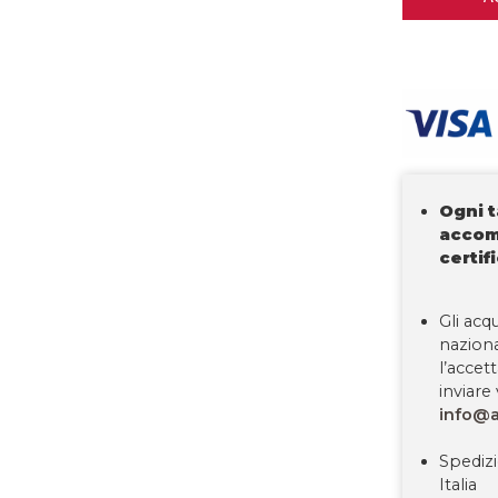
Ogni 
accom
certif
Gli acqu
nazion
l’accet
inviare 
info@a
Spedizi
Italia