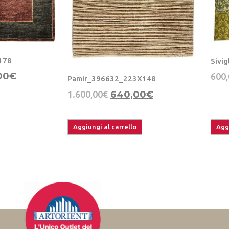
178
Sivi
00
€
600,
Pamir_396632_223X148
1.600,00
€
640,00
€
Aggiungi al carrello
Aggi