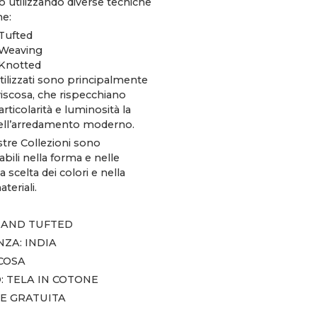
o utilizzando diverse tecniche
ne:
Tufted
Weaving
Knotted
utilizzati sono principalmente
 viscosa, che rispecchiano
articolarità e luminosità la
ell’arredamento moderno.
stre Collezioni sono
bili nella forma e nelle
a scelta dei colori e nella
teriali.
HAND TUFTED
ZA: INDIA
SCOSA
 TELA IN COTONE
E GRATUITA