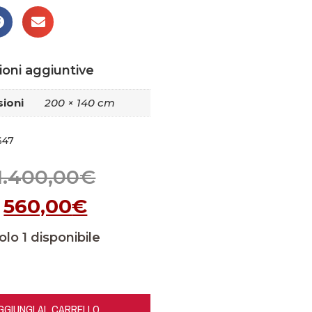
ioni aggiuntive
ioni
200 × 140 cm
647
1.400,00
€
560,00
€
olo 1 disponibile
GGIUNGI AL CARRELLO