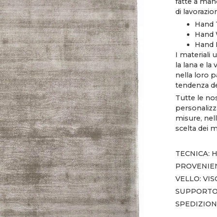
fatte a man
di lavorazio
Hand 
Hand 
Hand 
I materiali 
la lana e la
nella loro p
tendenza d
Tutte le no
personalizza
misure, nell
scelta dei ma
TECNICA: 
PROVENIEN
VELLO: VI
SUPPORTO:
SPEDIZION