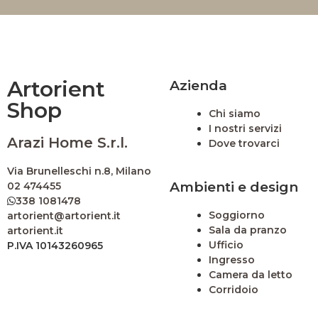
Artorient
Azienda
Shop
Chi siamo
I nostri servizi
Arazi Home S.r.l.
Dove trovarci
Via Brunelleschi n.8, Milano
Ambienti e design
02 474455
338 1081478
Soggiorno
artorient@artorient.it
Sala da pranzo
artorient.it
Ufficio
P.IVA 10143260965
Ingresso
Camera da letto
Corridoio