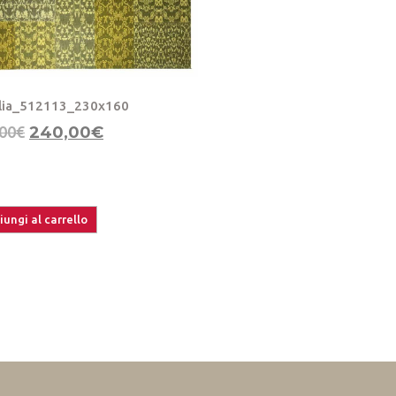
glia_512113_230x160
00
€
240,00
€
ungi al carrello