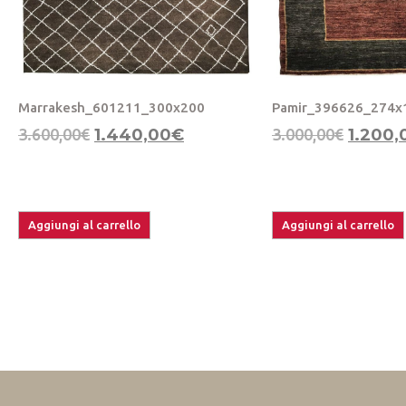
Marrakesh_601211_300x200
Pamir_396626_274x
3.600,00
€
1.440,00
€
3.000,00
€
1.200,
Aggiungi al carrello
Aggiungi al carrello