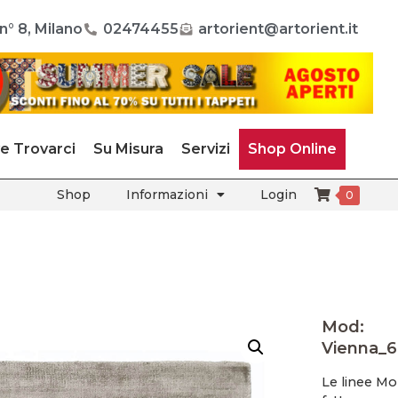
n° 8, Milano
02474455
artorient@artorient.it
e Trovarci
Su Misura
Servizi
Shop Online
Shop
Informazioni
Login
0
Mod:
Vienna_
Le linee M