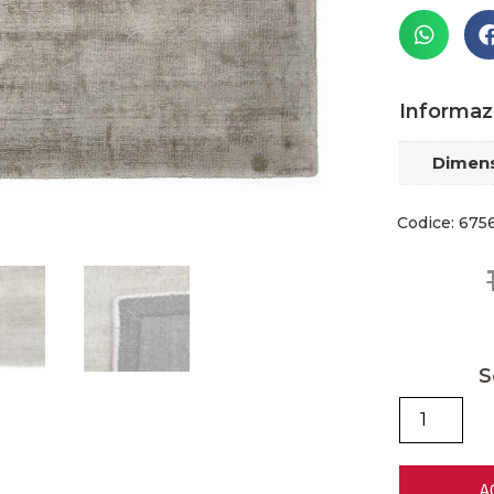
Informaz
Dimens
Codice: 675
S
A