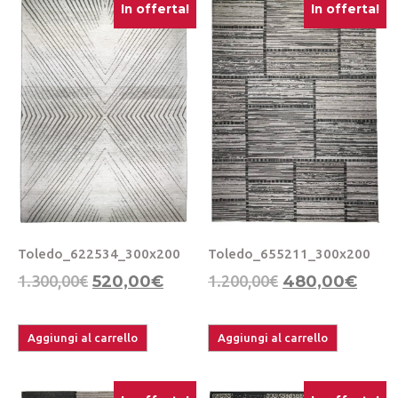
In offerta!
In offerta!
Toledo_622534_300x200
Toledo_655211_300x200
1.300,00
€
520,00
€
1.200,00
€
480,00
€
Aggiungi al carrello
Aggiungi al carrello