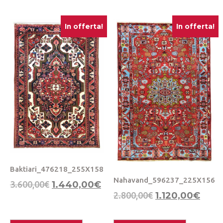
In offerta!
In offerta!
Baktiari_476218_255X158
Nahavand_596237_225X156
3.600,00
€
1.440,00
€
2.800,00
€
1.120,00
€