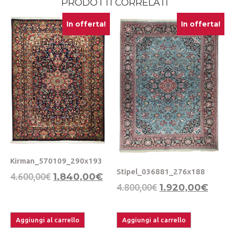
PRODOTTI CORRELATI
In offerta!
In offerta!
Kirman_570109_290x193
Stipel_036881_276x188
4.600,00
€
1.840,00
€
4.800,00
€
1.920,00
€
Aggiungi al carrello
Aggiungi al carrello