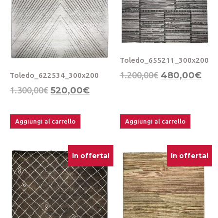
Toledo_655211_300x200
1.200,00
€
480,00
€
Toledo_622534_300x200
1.300,00
€
520,00
€
Aggiungi al carrello
Aggiungi al carrello
In offerta!
In offerta!