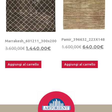
Pamir_396632_223X148
Marrakesh_601211_300x200
1.600,00
€
640,00
€
3.600,00
€
1.440,00
€
Aggiungi al carrello
Aggiungi al carrello