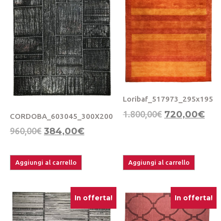
Loribaf_517973_295x195
1.800,00
€
720,00
€
CORDOBA_603045_300X200
960,00
€
384,00
€
Aggiungi al carrello
Aggiungi al carrello
In offerta!
In offerta!