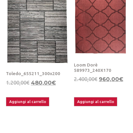
Loom Dorè
589973_240X170
Toledo_655211_300x200
2.400,00
€
960,00
€
1.200,00
€
480,00
€
Aggiungi al carrello
Aggiungi al carrello