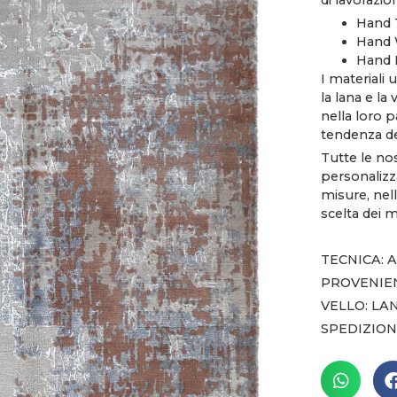
di lavorazio
Hand 
Hand 
Hand 
I materiali 
la lana e la
nella loro p
tendenza d
Tutte le no
personalizza
misure, nell
scelta dei ma
TECNICA:
PROVENIEN
VELLO: LA
SPEDIZION