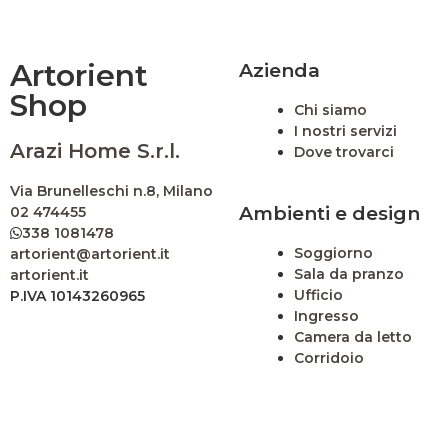
Artorient
Azienda
Shop
Chi siamo
I nostri servizi
Arazi Home S.r.l.
Dove trovarci
Via Brunelleschi n.8, Milano
Ambienti e design
02 474455
338 1081478
Soggiorno
artorient@artorient.it
Sala da pranzo
artorient.it
Ufficio
P.IVA 10143260965
Ingresso
Camera da letto
Corridoio