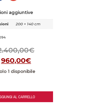
ioni aggiuntive
ioni
200 × 140 cm
094
2.400,00
€
960,00
€
olo 1 disponibile
GGIUNGI AL CARRELLO