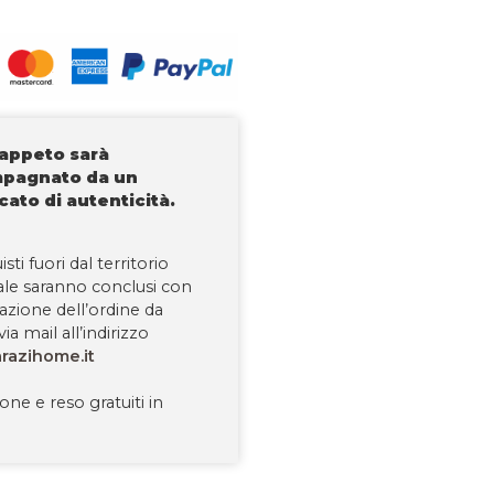
tappeto sarà
pagnato da un
icato di autenticità.
isti fuori dal territorio
ale saranno conclusi con
tazione dell’ordine da
via mail all’indirizzo
razihome.it
one e reso gratuiti in