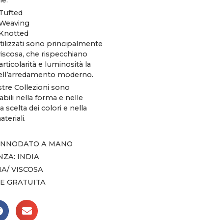
ne:
Tufted
Weaving
Knotted
utilizzati sono principalmente
 viscosa, che rispecchiano
articolarità e luminosità la
ell’arredamento moderno.
stre Collezioni sono
bili nella forma e nelle
a scelta dei colori e nella
teriali.
 ANNODATO A MANO
ZA: INDIA
NA/ VISCOSA
E GRATUITA