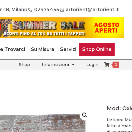
n° 8, Milano
02474455
artorient@artorient.it
e Trovarci
Su Misura
Servizi
Shop Online
Shop
Informazioni
Login
0
Mod: Ox
Le linee M
fatte a man