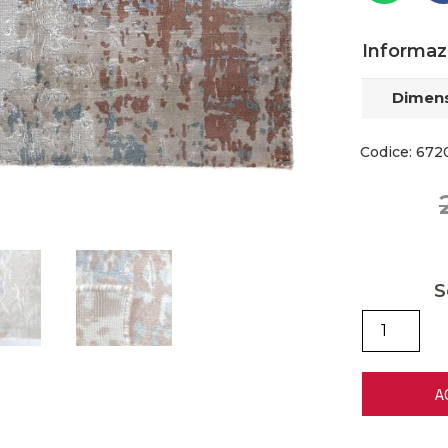
Informaz
Dimens
Codice: 672
S
A