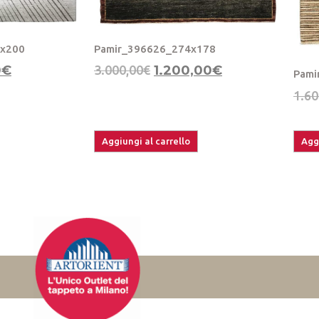
0x200
Pamir_396626_274x178
0
€
3.000,00
€
1.200,00
€
Pami
1.60
Aggiungi al carrello
Aggi