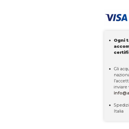
Ogni 
accom
certif
Gli acqu
nazion
l’accet
inviare 
info@a
Spedizi
Italia