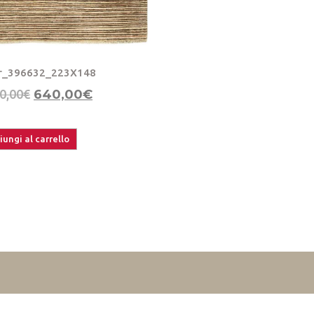
r_396632_223X148
0,00
€
640,00
€
ungi al carrello