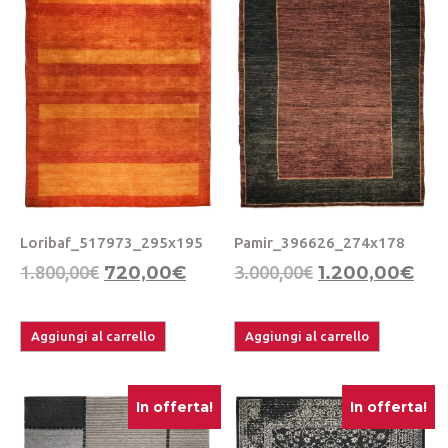
Loribaf_517973_295x195
Pamir_396626_274x178
1.800,00
€
720,00
€
3.000,00
€
1.200,00
€
Aggiungi al carrello
Aggiungi al carrello
In offerta!
In offerta!