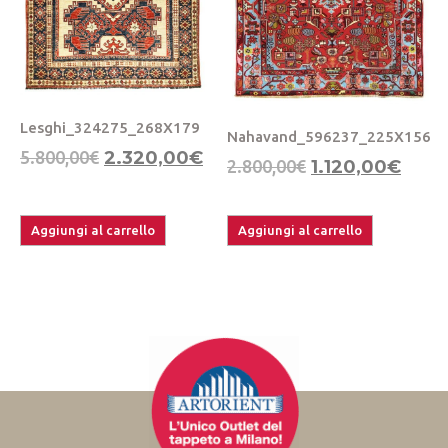
Lesghi_324275_268X179
Nahavand_596237_225X156
5.800,00
€
2.320,00
€
2.800,00
€
1.120,00
€
Aggiungi al carrello
Aggiungi al carrello