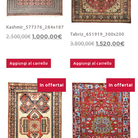
Kashmir_577376_284x187
Tabriz_651919_300x200
2.500,00
€
1.000,00
€
3.800,00
€
1.520,00
€
Aggiungi al carrello
Aggiungi al carrello
In offerta!
In offerta!