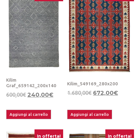
Kilim
Kilim_549169_280x200
Graf_659142_200x140
1.680,00
€
672,00
€
600,00
€
240,00
€
Aggiungi al carrello
Aggiungi al carrello
In offerta!
In offerta!