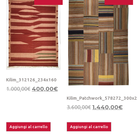
Kilim_312126_234x160
1.000,00
€
400,00
€
Kilim_Patchwork_578272_300x
3.600,00
€
1.440,00
€
Aggiungi al carrello
Aggiungi al carrello