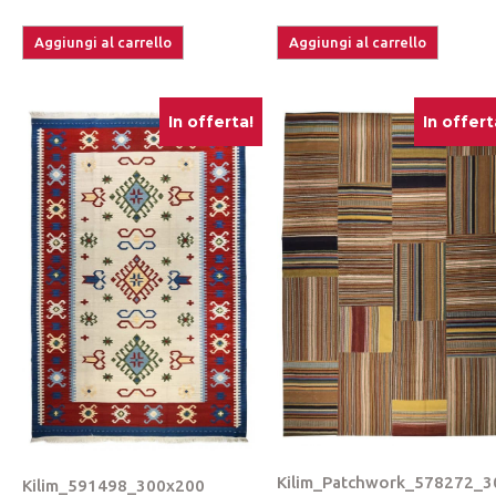
Aggiungi al carrello
Aggiungi al carrello
In offerta!
In offert
Kilim_Patchwork_578272_
Kilim_591498_300x200