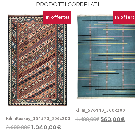
PRODOTTI CORRELATI
In offerta!
In offert
Kilim_576140_300x200
KilimKaskay_354570_306x200
1.400,00
€
560,00
€
2.600,00
€
1.040,00
€