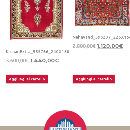
Nahavand_596237_225X15
2.800,00
€
1.120,00
€
KirmanExtra_555766_240X150
3.600,00
€
1.440,00
€
Aggiungi al carrello
Aggiungi al carrello