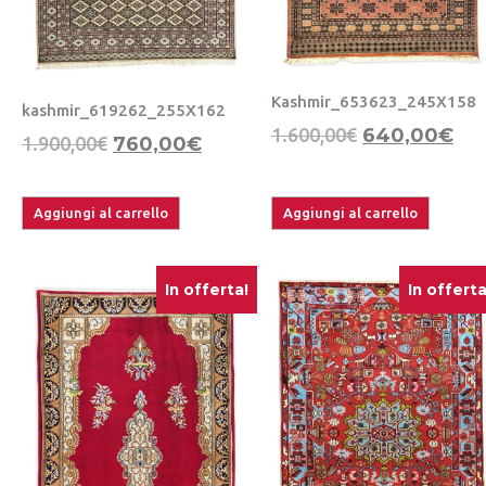
Kashmir_653623_245X158
kashmir_619262_255X162
1.600,00
€
640,00
€
1.900,00
€
760,00
€
Aggiungi al carrello
Aggiungi al carrello
In offerta!
In offerta