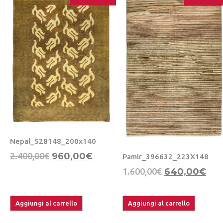
Nepal_528148_200x140
2.400,00
€
960,00
€
Pamir_396632_223X148
1.600,00
€
640,00
€
Aggiungi al carrello
Aggiungi al carrello