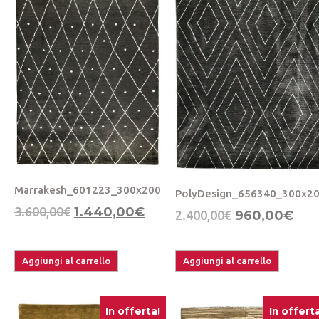
Marrakesh_601223_300x200
PolyDesign_656340_300x2
3.600,00
€
1.440,00
€
2.400,00
€
960,00
€
Aggiungi al carrello
Aggiungi al carrello
In offerta!
In offerta