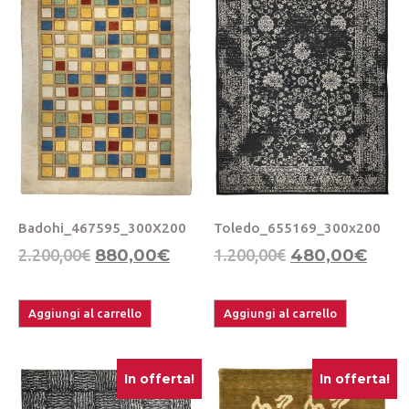
Badohi_467595_300X200
Toledo_655169_300x200
2.200,00
€
880,00
€
1.200,00
€
480,00
€
Aggiungi al carrello
Aggiungi al carrello
In offerta!
In offerta!