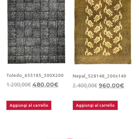
Toledo_655185_300X200
Nepal_528148_200x140
1.200,00
€
480,00
€
2.400,00
€
960,00
€
Aggiungi al carrello
Aggiungi al carrello