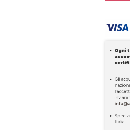
Ogni 
accom
certif
Gli acqu
nazion
l’accet
inviare 
info@a
Spedizi
Italia