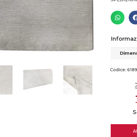
Informaz
Dimens
Codice: 618
S
A