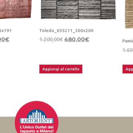
5x191
Toledo_655211_300x200
00
€
1.200,00
€
480,00
€
Pami
1.60
Aggiungi al carrello
Aggi