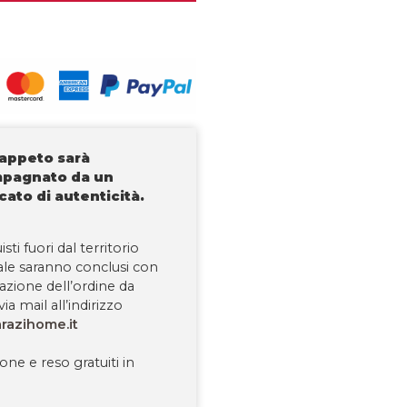
tappeto sarà
pagnato da un
icato di autenticità.
isti fuori dal territorio
ale saranno conclusi con
tazione dell’ordine da
via mail all’indirizzo
razihome.it
one e reso gratuiti in