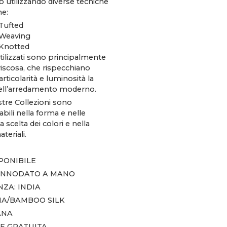
o utilizzando diverse tecniche
ne:
Tufted
Weaving
Knotted
utilizzati sono principalmente
 viscosa, che rispecchiano
articolarità e luminosità la
ell’arredamento moderno.
stre Collezioni sono
bili nella forma e nelle
a scelta dei colori e nella
teriali.
SPONIBILE
 ANNODATO A MANO
ZA: INDIA
NA/BAMBOO SILK
ANA
E GRATUITA