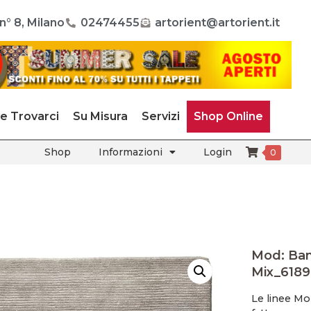
n° 8, Milano
02474455
artorient@artorient.it
e Trovarci
Su Misura
Servizi
Shop Online
Shop
Informazioni
Login
0
Mod: Ba
Mix_618
Le linee M