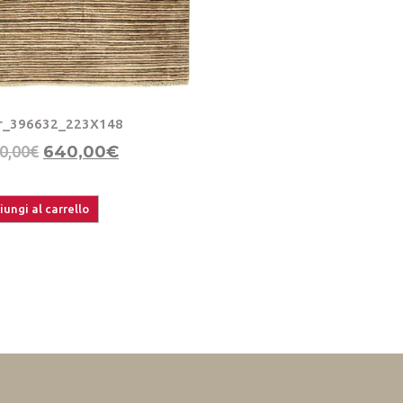
r_396632_223X148
0,00
€
640,00
€
ungi al carrello