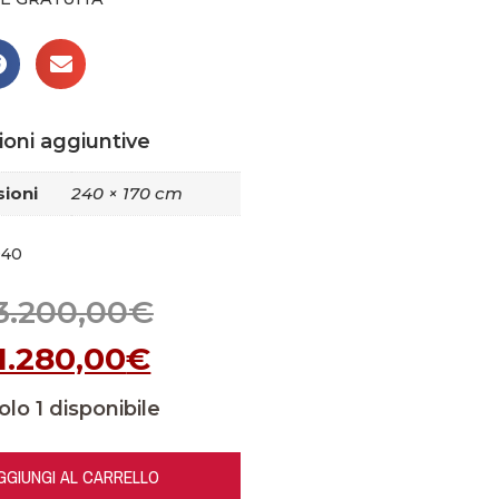
ioni aggiuntive
ioni
240 × 170 cm
940
3.200,00
€
1.280,00
€
olo 1 disponibile
GGIUNGI AL CARRELLO