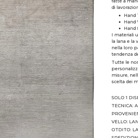
fatte a man
di lavorazio
Hand 
Hand 
Hand 
I materiali 
la lana e la
nella loro p
tendenza d
Tutte le no
personalizza
misure, nell
scelta dei ma
SOLO 1 DI
TECNICA:
PROVENIEN
VELLO: LA
OTDITO: L
SPEDIZION