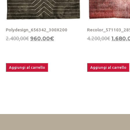
Polydesign_656342_300X200
Recolor_571103_28
2.400,00
€
960,00
€
4.200,00
€
1.680,
Aggiungi al carrello
Aggiungi al carrello