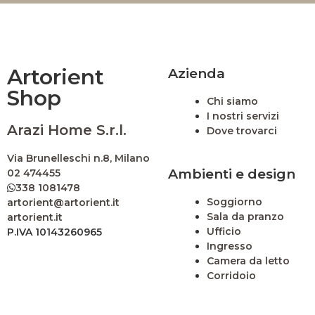
Artorient
Azienda
Shop
Chi siamo
I nostri servizi
Arazi Home S.r.l.
Dove trovarci
Via Brunelleschi n.8, Milano
Ambienti e design
02 474455
338 1081478
Soggiorno
artorient@artorient.it
Sala da pranzo
artorient.it
Ufficio
P.IVA 10143260965
Ingresso
Camera da letto
Corridoio