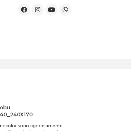
mbu
940_240X170
onocolor sono rigorosamente