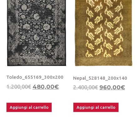
Toledo_655169_300x200
Nepal_528148_200x140
1.200,00
€
480,00
€
2.400,00
€
960,00
€
Aggiungi al carrello
Aggiungi al carrello