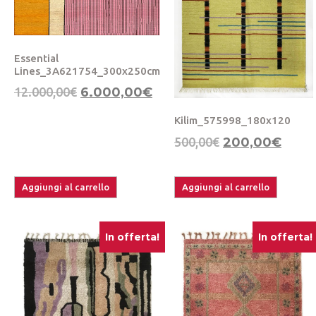
Essential
Lines_3A621754_300x250cm
12.000,00
€
6.000,00
€
Kilim_575998_180x120
500,00
€
200,00
€
Aggiungi al carrello
Aggiungi al carrello
In offerta!
In offerta!