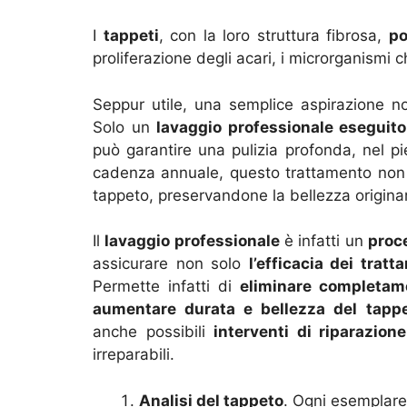
I
tappeti
, con la loro struttura fibrosa,
po
proliferazione degli acari, i microrganismi c
Seppur utile, una semplice aspirazione non
Solo un
lavaggio professionale eseguito 
può garantire una pulizia profonda, nel pie
cadenza annuale, questo trattamento non
tappeto, preservandone la bellezza originar
Il
lavaggio professionale
è infatti un
proc
assicurare non solo
l’efficacia dei trat
Permette infatti di
eliminare completame
aumentare durata e bellezza del tapp
anche possibili
interventi di riparazion
irreparabili.
Analisi del tappeto
. Ogni esemplare 