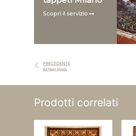
tappeti Milano
Scopri il servizio
PRECEDENTE
82 Nain shisla
Prodotti correlati