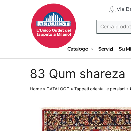
Via B
Catalogo
Servizi
Su Mi
83 Qum shareza
Home
»
CATALOGO
»
Tappeti orientali e persiani
»