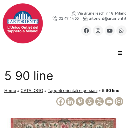
Via Brunelleschi n° 8, Milano
02 47 44 55
artorient@artorient.it
5 90 line
Home
»
CATALOGO
»
Tappeti orientali e persiani
»
5 90 line