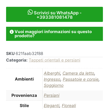
Scrivici su WhatsApp -
+393381081478
Vuoi maggiori informazioni su questo
prodotto?
SKU
621faab32f88
Categoria:
Tappeti orientali e persiani
Alberghi
,
Camera da letto
,
Ambienti
Ingresso
,
Passatoie e corsie
,
Soggiorno
Provenienza
Persiani
Stile
Eleganti
,
Floreali