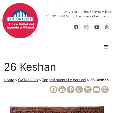
Via Brunelleschi n° 8, Milano
02 47 44 55
artorient@artorient.it
26 Keshan
Home
»
CATALOGO
»
Tappeti orientali e persiani
»
26 Keshan