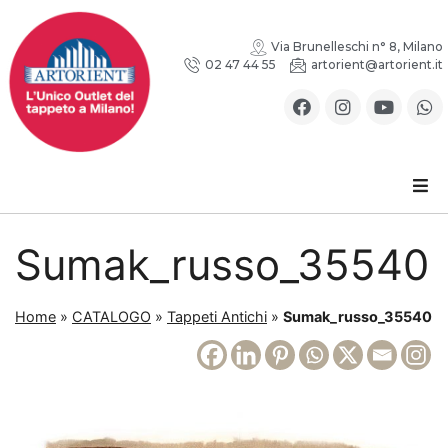
Via Brunelleschi n° 8, Milano
02 47 44 55
artorient@artorient.it
Sumak_russo_35540
Home
»
CATALOGO
»
Tappeti Antichi
»
Sumak_russo_35540