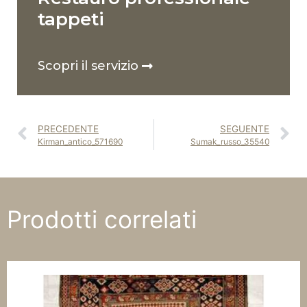
tappeti
Scopri il servizio
PRECEDENTE
SEGUENTE
Kirman_antico_571690
Sumak_russo_35540
Prodotti correlati