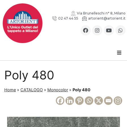
Via Brunelleschi n° 8, Milano
02 47 44 55
artorient@artorient.it
Poly 480
Home
»
CATALOGO
»
Monocolor
»
Poly 480