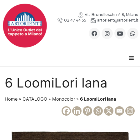
Via Brunelleschi n° 8, Milano
02 47 44 55
artorient@artorient.it
6 LoomiLori lana
Home
»
CATALOGO
»
Monocolor
»
6 LoomiLori lana