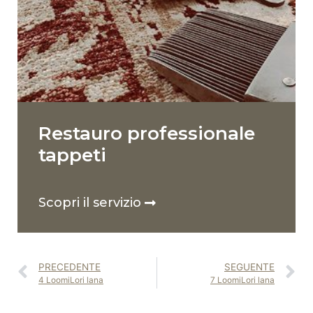
Restauro professionale
tappeti
Scopri il servizio
PRECEDENTE
SEGUENTE
4 LoomiLori lana
7 LoomiLori lana