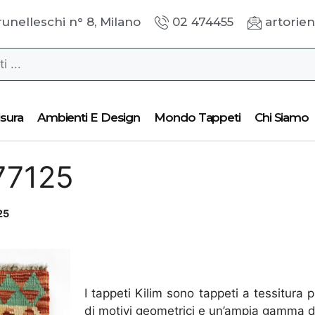
runelleschi n° 8, Milano
02 474455
artorien
sura
Ambienti E Design
Mondo Tappeti
Chi Siamo
77125
25
I tappeti Kilim sono tappeti a tessitura p
di motivi geometrici e un’ampia gamma di 