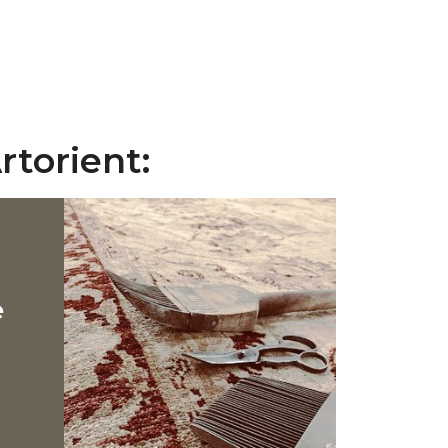
rtorient:
e