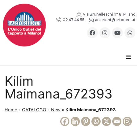
Via Brunelleschi n° 8, Milano
02 47 44 55
artorient@artorient.it
Kilim
Maimana_672393
Home
»
CATALOGO
»
New
»
Kilim Maimana_672393