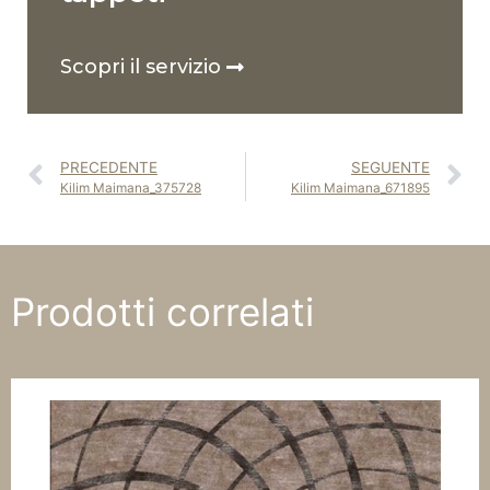
Scopri il servizio
PRECEDENTE
SEGUENTE
Kilim Maimana_375728
Kilim Maimana_671895
Prodotti correlati