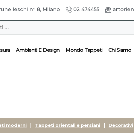
runelleschi n° 8, Milano
02 474455
artorien
sura
Ambienti E Design
Mondo Tappeti
Chi Siamo
ti moderni
Tappeti orientali e persiani
Decorativi