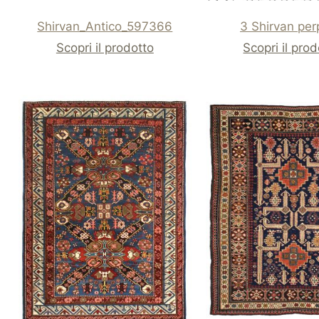
Shirvan_Antico_597366
3 Shirvan per
Scopri il prodotto
Scopri il pro