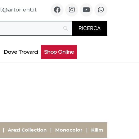
t@artorient.it
Dove Trovarci
Shop Online
Arazi Collection
Monocolor
Kilim