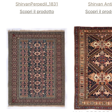
ShirvanPerpedil_1831
Shirvan Ant
Scopri il prodotto
Scopri il pro