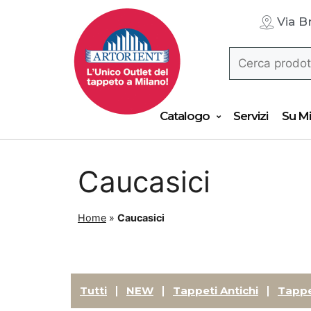
Via B
Catalogo
Servizi
Su Mi
Caucasici
Home
»
Caucasici
Tutti
NEW
Tappeti Antichi
Tappe